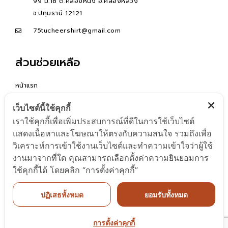
99 ม.18 ต.คลองหนึ่ง อ.คลองหลวง
จ.ปทุมธานี 12121
75tucheershirt@gmail.com
ส่วนช่วยเหลือ
หน้าแรก
คำถามที่พบบ่อย
เว็บไซต์นี้ใช้คุกกี้
ติดต่อเรา
เราใช้คุกกี้เพื่อเพิ่มประสบการณ์ที่ดีในการใช้เว็บไซต์
READ MORE
แสดงเนื้อหาและโฆษณาให้ตรงกับความสนใจ รวมถึงเพื่อ
วิเคราะห์การเข้าใช้งานเว็บไซต์และทำความเข้าใจว่าผู้ใช้
งานมาจากที่ใด คุณสามารถเลือกตั้งค่าความยินยอมการ
ใช้คุกกี้ได้ โดยคลิก “การตั้งค่าคุกกี้”
ปฏิเสธทั้งหมด
ยอมรับทั้งหมด
© Copyright 2024 Versatile Haus. All Rights
Reserved.
การตั้งค่าคุกกี้