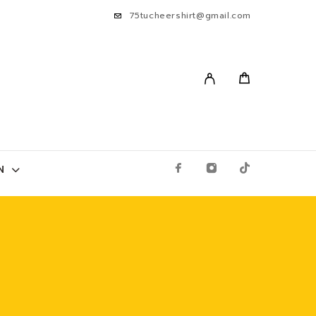
75tucheershirt@gmail.com
N