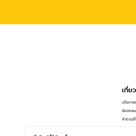
เกี่ย
นโยบายค
ข้อตกลง
คำถามที