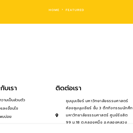
HOME
FEATURED
วกับเรา
ติดต่อเรา
วามเป็นส่วนตัว
ชุมนุมเชียร์ มหาวิทยาลัยธรรมศาสตร์
ห้องชุมนุมเชียร์ ชั้น 3 ตึกกิจกรรมนักศึ
และเงื่อนไข
มหาวิทยาลัยธรรมศาสตร์ ศูนย์รังสิต
่พบบ่อย
99 ม.18 ต.คลองหนึ่ง อ.คลองหลวง
จ.ปทุมธานี 12121