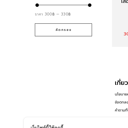
เสื
ราคา
300฿
—
330฿
คัดกรอง
3
เกี่ย
นโยบายค
ข้อตกลง
คำถามที
เว็บไซต์นี้ใช้คุกกี้