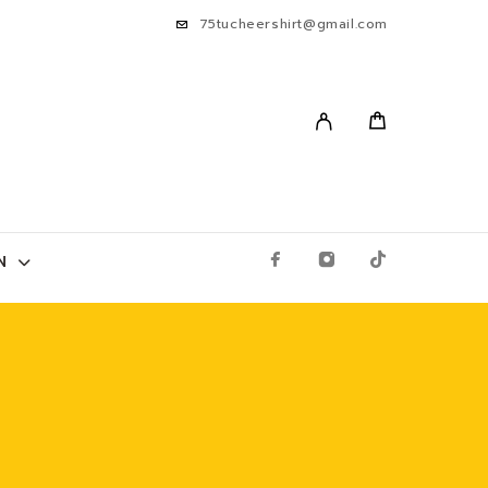
75tucheershirt@gmail.com
N